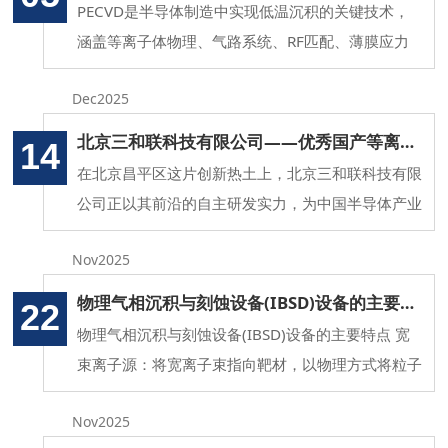
PECVD是半导体制造中实现低温沉积的关键技术，
气体逻辑上的差异。 北京三和联科技有限公司围绕
涵盖等离子体物理、气路系统、RF匹配、薄膜应力
国产等离子体刻蚀设备与干法刻蚀工艺，持续整理相
调控等多个专业领域。本文以问答形式，围绕工艺原
关技术内容。
Dec2025
理、设备构成、气体化学、等离子体特性及膜层参
数，系统梳理200个核心技术问题，适用于工艺工程
北京三和联科技有限公司——优秀国产等离子体刻蚀设备厂商
14
师与设备工程师的日常参考与知识体系构建。
在北京昌平区这片创新热土上，北京三和联科技有限
公司正以其前沿的自主研发实力，为中国半导体产业
的自主可控注入强劲动能。作为一家迅速崛起的国内
Nov2025
等离子体刻蚀设备品牌，三和联科技打破了高端工艺
设备长期依赖进口的桎梏，成为国产等离子体刻蚀设
物理气相沉积与刻蚀设备(IBSD)设备的主要特点
22
备厂商中一股不容忽视的攻坚力量。
物理气相沉积与刻蚀设备(IBSD)设备的主要特点 宽
束离子源：将宽离子束指向靶材，以物理方式将粒子
击落。 成膜粒子：薄膜是由靶材喷射出的粒子形成
Nov2025
的，也可能包含散落的初级粒子。 基底：喷射出的