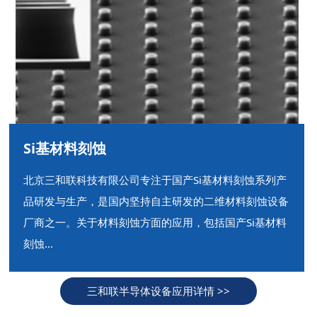
Si基材料刻蚀
北京三和联科技有限公司专注于国产Si基材料刻蚀系列产
品研发与生产，是国内坚持自主研发的二维材料刻蚀设备
厂商之一。关于材料刻蚀方面的应用，包括国产Si基材料
刻蚀...
三和联半导体设备应用详情 >>