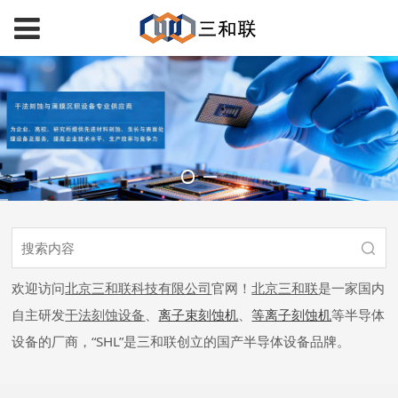
欢迎访问
北京三和联科技有限公司
官网！
北京三和联
是一家国内
自主研发
干法刻蚀设备
、
离子束刻蚀机
、
等离子刻蚀机
等半导体
设备的厂商，“SHL”是三和联创立的国产半导体设备品牌。