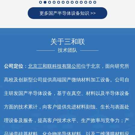
线键合和芯片贴装等工艺的附
薄膜或涂层。北京三和联是自
着力和可靠性。三和联自主研
主研发炉管化学气相沉积设备
更多国产半导体设备知识 >>
发“SHL”等离子体预处理/清洗
厂商，SHL是国内优质化学气
机是国产优质品牌，欢迎您的
相沉积设备品牌。该工艺包括
咨询与莅临考察。
将基底置于管式炉内加热，并
引入反应气体，反应气体在加
关于三和联
热的基底上分解形成固体薄
技术团队
膜。这些系统对于制备高性能
材料（例如半导体、碳纳米管
公司定位
：
北京三和联科技有限公司
位于北京，面向研究所
和二维材料）至关重要。
高校及创新型公司提供高端国产微纳材料加工设备。公司自
主研发国产半导体设备，基于在真空、材料以及半导体设备
方面的技术累计，向客户提供先进材料刻蚀、生长与表面处
理设备及服务，提高客户技术水平、生产效率与竞争力；产
品涵盖硅基材料、化合物半导体材料、以及
二维薄膜材料
应