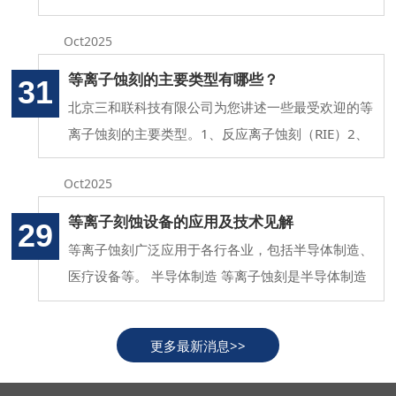
备厂商，多年来三和联坚持国产等离子体预处理清洗
Oct2025
机的研发与生产，顺应时代的要求，更进一步的完善
等离子清洗方面在实际应用中的不足。在当今的制造
等离子蚀刻的主要类型有哪些？
31
工艺中，实现纯净的表面清洁对质量、耐用性和功能
北京三和联科技有限公司为您讲述一些最受欢迎的等
性至关重要。即使是微小的残留物也会破坏印刷、密
离子蚀刻的主要类型。1、反应离子蚀刻（RIE）2、
封、粘接、喷漆或涂层等关键步骤的粘附性，从而危
电感耦合等离子体反应离子刻蚀（ICP-RIE）3、深反
及产品的可靠性。
Oct2025
应离子蚀刻（DRIE）4、等离子灰化
等离子刻蚀设备的应用及技术见解
29
等离子蚀刻广泛应用于各行各业，包括半导体制造、
医疗设备等。 半导体制造 等离子蚀刻是半导体制造
的基石，能够创造出驱动现代电子设备功能的纳米级
特征。 从晶体管到存储芯片，等离子蚀刻确保了生
更多最新消息>>
产日益紧凑和复杂的设备所需的精度。 等离子蚀刻
的有效性取决于几个技术参数，包括蚀刻速率、精度