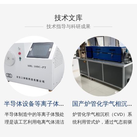
技术文库
技术指导与科研成果
半导体设备等离子体预处理/清洗机
国产炉管化学气相沉积设备
半导体制造中的等离子体预处
炉管化学气相沉积（CVD）系
理是该工艺利用电离气体清洁
统利用管式炉，通过气态前驱
和活化表面，从而提高诸如引
体的化学反应，在基材上沉积