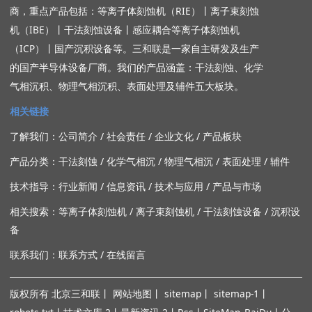
商
，重点产品包括：
等离子体刻蚀机（RIE）
丨
离子束刻蚀
机（IBE）
丨
干法刻蚀设备
丨
感应耦合等离子体刻蚀机
（ICP）
丨
国产沉积设备
等。三和联是一家自主研发及生产
的
国产半导体设备
厂商。我们的产品涵盖：
干法刻蚀
、
化学
气相沉积
、
物理气相沉积
、
表面处理
及
辅件
五大板块。
相关链接
了解我们：
公司简介
/
社会责任
/
企业文化
/
产品板块
产品分类：
干法刻蚀
/
化学气相沉
/
物理气相沉
/
表面处理
/
辅件
技术指导：
行业新闻
/
信息资讯
/
技术与应用
/
产品与市场
相关搜索：
等离子体刻蚀机
/
离子束刻蚀机
/
干法刻蚀设备
/
沉积设
备
联系我们：
联系方式
/
在线留言
版权所有
北京三和联
丨
网站地图
丨
sitemap
丨
sitemap-1
丨