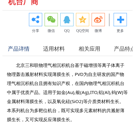
机台厂商
分享
微信
QQ
QQ空间
微博
更多
产品详情
适用材料
相关应用
产品特
北京三和联
物理气相沉积机台
基于磁增强等离子体离子
物理轰击溅射材料实现薄膜生长，PVD为自主研发的国产物
理气相沉积机台且
拥有知识产权，
在国内物理气相沉积机台
中属于优质产品。适用于如金(Au),银(Ag),ITO,铝(Al),钨(W)等
金属材料薄膜生长，以及氧化硅(SiO2)等介质类材料生长。
本系列机台为多靶位机台，既可实现多元素材料的共溅射薄
膜生长，又可实现反应薄膜生长。