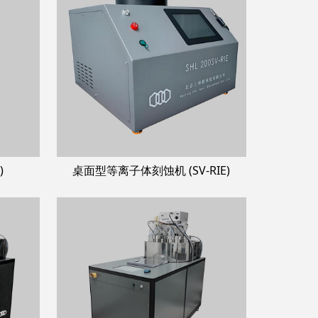
)
桌面型等离子体刻蚀机 (SV-RIE)