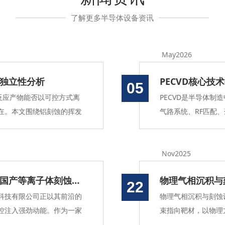
了解更多半导体设备资讯
May2026
独立性分析
PECVD核心技
05
反应产物能否以可控方式离
PECVD是半导体
在。本文围绕铝刻蚀的挥发
气路系统、RF匹配
HBr对侧壁钝化的贡献，以
围绕工艺原理、设备
区分展开分析，并阐述不同
梳理200个核心技
上的差异。 北京三和联科技有
与知识体系构建。
Nov2025
蚀工艺，持续整理相关技术
北京三和联科技有限公司——优秀国产等离子体刻蚀设备厂商
物理气相沉积与刻
22
科技有限公司正以其前沿的
物理气相沉积与刻蚀设
控注入强劲动能。作为一家
束指向靶材，以物理
和联科技打破了高端工艺设
出的粒子形成的，也