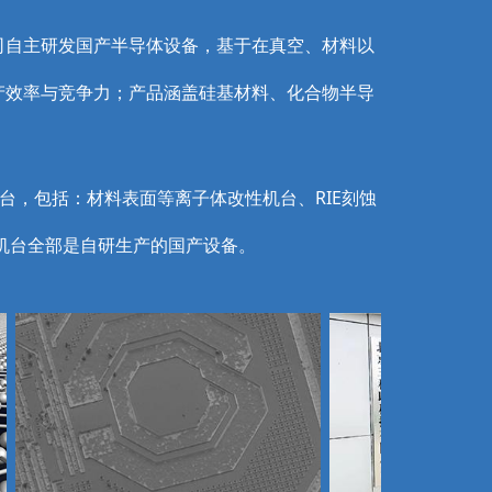
司自主研发国产半导体设备，基于在真空、材料以
产效率与竞争力；产品涵盖硅基材料、化合物半导
台，包括：材料表面等离子体改性机台、RIE刻蚀
工艺机台全部是自研生产的国产设备。