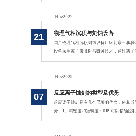
备长期依赖进口的桎梏，成为国产等离子体
视的攻坚力量。
Nov2025
物理气相沉积与刻蚀设备
21
国产物理气相沉积刻蚀设备厂家北京三和联
设备采用离子束溅射与吸蚀技术，通过离子
材，实现高精度、高性能的薄膜生长。适用于
ITO、铝（Al）、钨（W）等金属薄膜，以及
膜的制备。同时具有多种材料的刻蚀工艺，
Nov2025
构，既支持多元素材料的共溅射沉积和刻蚀
反应离子蚀刻的类型及优势
07
反应离子蚀刻具有几个显著的优势，使其成
分：1、精密度和准确度：RIE 可以精确
创建纳米级特征至关重要。2、各向异性刻
向的刻蚀，这对于需要尖锐、垂直侧壁的应