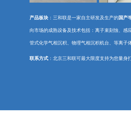
产品板块
：三和联是一家自主研发及生产的
国产
团队办公室
三和联产品实验室
向市场的成熟设备及技术包括：
离子束刻蚀
、
感
管式化学气相沉积
、
物理气相沉积机台
、
等离子
联系方式
：北京三和联可最大限度支持为您量身打造