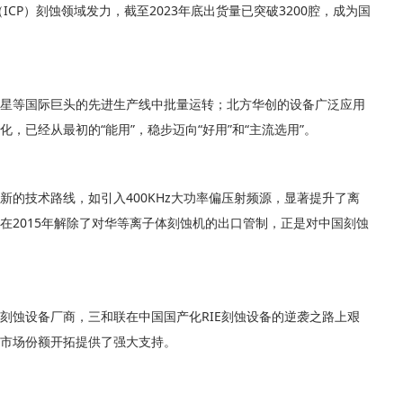
CP）刻蚀领域发力，截至2023年底出货量已突破3200腔，成为国
星等国际巨头的先进生产线中批量运转；北方华创的设备广泛应用
已经从最初的“能用”，稳步迈向“好用”和“主流选用”。
的技术路线，如引入400KHz大功率偏压射频源，显著提升了离
2015年解除了对华等离子体刻蚀机的出口管制，正是对中国刻蚀
刻蚀设备厂商，三和联在中国国产化RIE刻蚀设备的逆袭之路上艰
）市场份额开拓提供了强大支持。