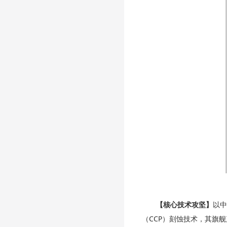
【核心技术攻坚】
以中
（CCP）刻蚀技术，其旗舰产