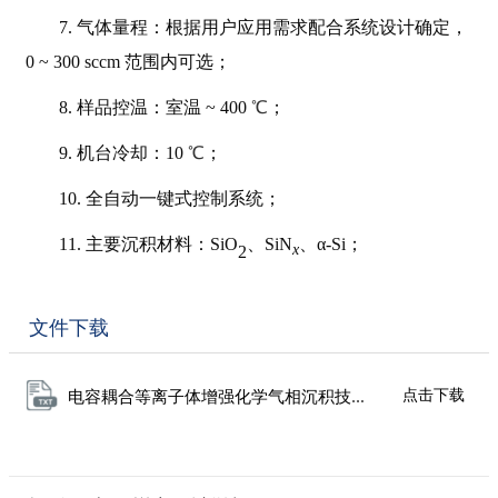
7. 气体量程：根据用户应用需求配合系统设计确定，
0 ~ 300 sccm 范围内可选；
8. 样品控温：室温 ~ 400
℃
；
9. 机台冷却：10
℃
；
10. 全自动一键式控制系统；
11. 主要沉积材料：
SiO
、SiN
、α-Si；
x
2
文件下载
点击下载
电容耦合等离子体增强化学气相沉积技术参数.txt