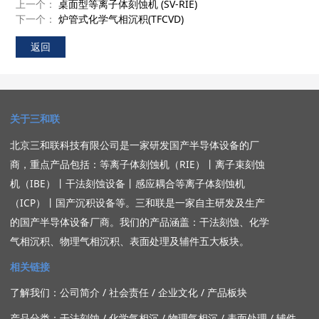
上一个：
桌面型等离子体刻蚀机 (SV-RIE)
下一个：
炉管式化学气相沉积(TFCVD)
返回
关于三和联
北京三和联科技有限公司
是一家研发
国产半导体设备的厂
商
，重点产品包括：
等离子体刻蚀机（RIE）
丨
离子束刻蚀
机（IBE）
丨
干法刻蚀设备
丨
感应耦合等离子体刻蚀机
（ICP）
丨
国产沉积设备
等。三和联是一家自主研发及生产
的
国产半导体设备
厂商。我们的产品涵盖：
干法刻蚀
、
化学
气相沉积
、
物理气相沉积
、
表面处理
及
辅件
五大板块。
相关链接
了解我们：
公司简介
/
社会责任
/
企业文化
/
产品板块
产品分类：
干法刻蚀
/
化学气相沉
/
物理气相沉
/
表面处理
/
辅件